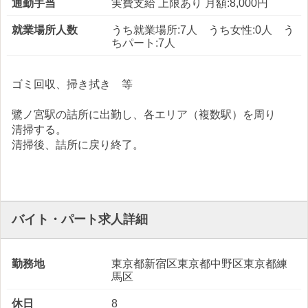
通勤手当
実費支給 上限あり 月額:8,000円
就業場所人数
うち就業場所:7人 うち女性:0人 う
ちパート:7人
ゴミ回収、掃き拭き 等
鷺ノ宮駅の詰所に出勤し、各エリア（複数駅）を周り
清掃する。
清掃後、詰所に戻り終了。
バイト・パート求人詳細
勤務地
東京都新宿区東京都中野区東京都練
馬区
休日
8