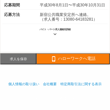
応募期間
平成30年8月1日〜平成30年10月31日
応募方法
新宿公共職業安定所へ連絡。
（求人番号：13080-64183281）
バイト・パート求人連絡先詳細

電話番号
FAX番号

ハローワークへ電話
求人を保存
事業内容
ビルメンテナンス業
警備業（東京都公安委員会認定第１
５８３号）
社員数
企業全体:50人
個人情報の取り扱い
会社概要
特定商取引法に関する表示
採用ご担当者様へ
play_arrow
play_arrow