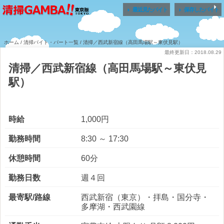


最近見たバイト
保存したバイト
ホーム
/
清掃バイト・パート一覧
/ 清掃／西武新宿線（高田馬場駅～東伏見駅）
最終更新日：2018.08.29
清掃／西武新宿線（高田馬場駅～東伏見
駅）
時給
1,000円
勤務時間
8:30 ～ 17:30
休憩時間
60分
勤務日数
週４回
最寄駅/路線
西武新宿（東京）・拝島・国分寺・
多摩湖・西武園線