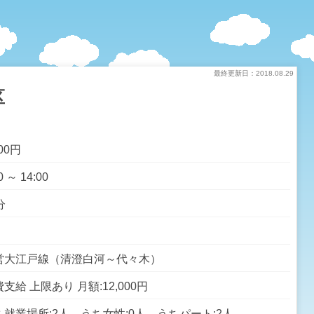
最終更新日：2018.08.29
区
100円
0 ～ 14:00
分
営大江戸線（清澄白河～代々木）
支給 上限あり 月額:12,000円
ち就業場所:2人 うち女性:0人 うちパート:2人