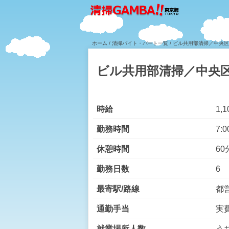
ホーム
/
清掃バイト・パート一覧
/ ビル共用部清掃／中央区
ビル共用部清掃／中央
時給
1,
勤務時間
7:0
休憩時間
60
勤務日数
6
最寄駅/路線
都
通勤手当
実費
就業場所人数
う