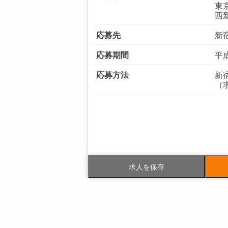
東
西
応募先
新
応募期間
平成
応募方法
新
（求
電話番号
03-
FAX番号
求人を保存
事業内容
清
な
ク
社員数
企業