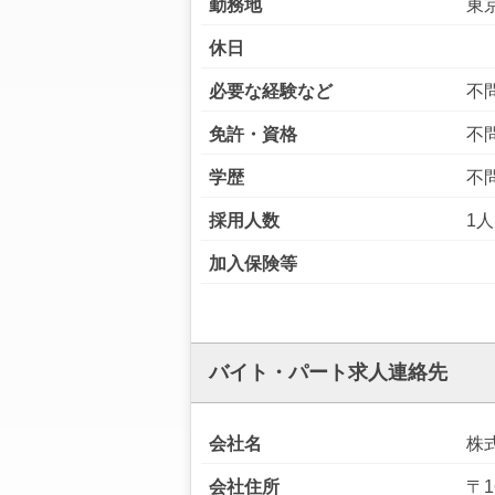
勤務地
東
休日
必要な経験など
不
免許・資格
不
学歴
不
採用人数
1人
加入保険等
バイト・パート求人連絡先
会社名
株
会社住所
〒1