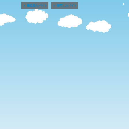


最近見たバイト
保存したバイト