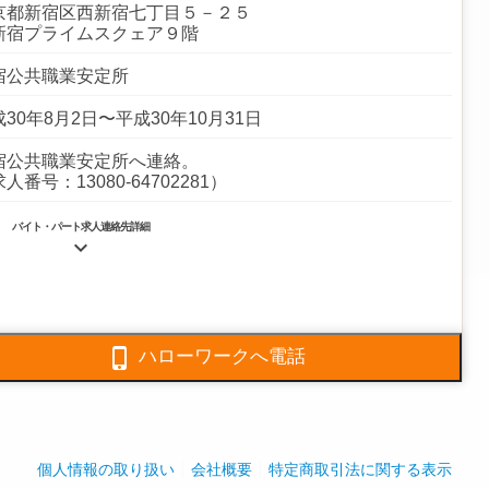
京都新宿区西新宿七丁目５－２５
新宿プライムスクェア９階
宿公共職業安定所
30年8月2日〜平成30年10月31日
宿公共職業安定所へ連絡。
人番号：13080-64702281）
バイト・パート求人連絡先詳細

6866-4710

ハローワークへ電話
掃請負業務を主体とし、マンション管理業、ビル総合管理
ど建物管理に関し、設備保守管理、環境衛生管理、ハウス
リーニング業務など総合的に営業展開を行っている。
全体:2,600人
個人情報の取り扱い
会社概要
特定商取引法に関する表示