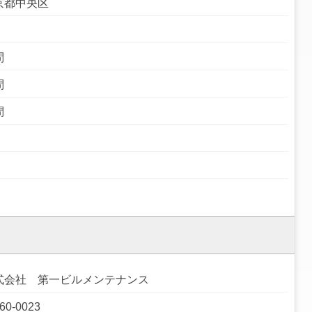
京都中央区
問
問
問
式会社 第一ビルメンテナンス
60-0023