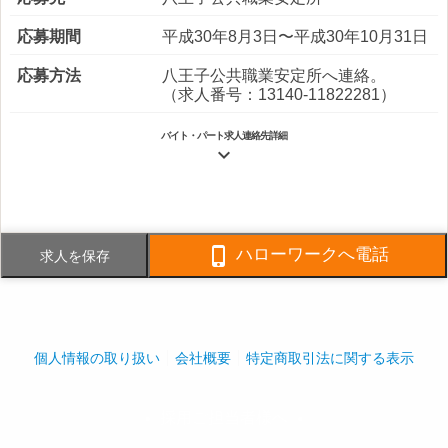
応募期間
平成30年8月3日〜平成30年10月31日
応募方法
八王子公共職業安定所へ連絡。
（求人番号：13140-11822281）
バイト・パート求人連絡先詳細

電話番号
042-646-8105
FAX番号
042-646-8400

ハローワークへ電話
求人を保存
事業内容
建物管理・清掃業、生・損保代埋
店、不動産業
社員数
企業全体:75人
個人情報の取り扱い
会社概要
特定商取引法に関する表示
採用ご担当者様へ
play_arrow
play_arrow