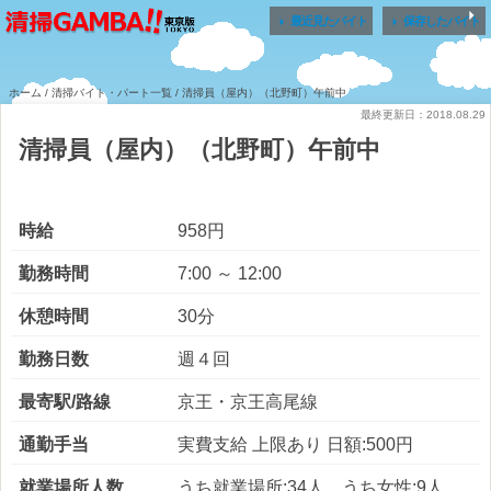


最近見たバイト
保存したバイト
ホーム
/
清掃バイト・パート一覧
/ 清掃員（屋内）（北野町）午前中
最終更新日：2018.08.29
清掃員（屋内）（北野町）午前中
時給
958円
勤務時間
7:00 ～ 12:00
休憩時間
30分
勤務日数
週４回
最寄駅/路線
京王・京王高尾線
通勤手当
実費支給 上限あり 日額:500円
就業場所人数
うち就業場所:34人 うち女性:9人