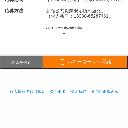
応募方法
新宿公共職業安定所へ連絡。
（求人番号：13080-65287481）
バイト・パート求人連絡先詳細

電話番号
03-5377-0753
FAX番号
03-5377-0160

ハローワークへ電話
求人を保存
事業内容
ビルメンテナンス業（建物清掃サー
ビス）
社員数
企業全体:850人
個人情報の取り扱い
会社概要
特定商取引法に関する表示
採用ご担当者様へ
play_arrow
play_arrow
© 清掃のバイト・パートなら清掃ガンバ