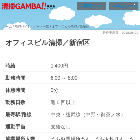


最近見たバイト
保存したバイト
ホーム
/
清掃バイト・パート一覧
/ オフィスビル清掃／新宿区
最終更新日：2018.08.29
オフィスビル清掃／新宿区
時給
1,400円
勤務時間
6:00 ～ 8:00
休憩時間
0分
勤務日数
週５回以上
最寄駅/路線
中央・総武線（中野～御茶ノ水）
通勤手当
支給なし
就業場所人数
うち就業場所:5人 うち女性:1人 う