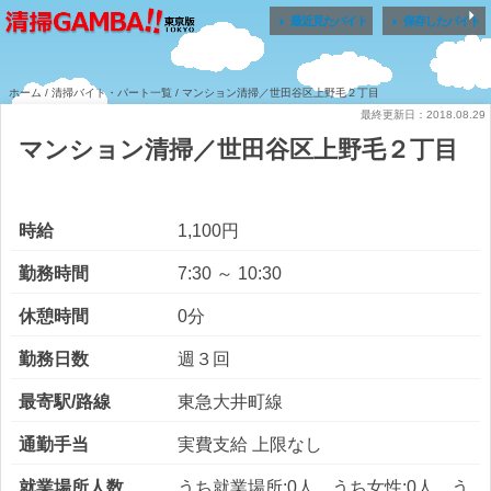


最近見たバイト
保存したバイト
ホーム
/
清掃バイト・パート一覧
/ マンション清掃／世田谷区上野毛２丁目
最終更新日：2018.08.29
マンション清掃／世田谷区上野毛２丁目
時給
1,100円
勤務時間
7:30 ～ 10:30
休憩時間
0分
勤務日数
週３回
最寄駅/路線
東急大井町線
通勤手当
実費支給 上限なし
就業場所人数
うち就業場所:0人 うち女性:0人 う