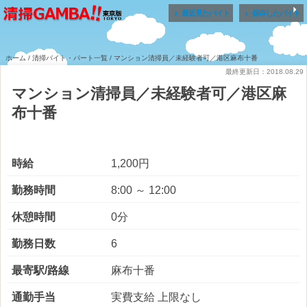


最近見たバイト
保存したバイト
ホーム
/
清掃バイト・パート一覧
/ マンション清掃員／未経験者可／港区麻布十番
最終更新日：2018.08.29
マンション清掃員／未経験者可／港区麻
布十番
時給
1,200円
勤務時間
8:00 ～ 12:00
休憩時間
0分
勤務日数
6
最寄駅/路線
麻布十番
通勤手当
実費支給 上限なし