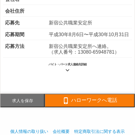
会社住所
応募先
新宿公共職業安定所
応募期間
平成30年8月6日〜平成30年10月31日
応募方法
新宿公共職業安定所へ連絡。
（求人番号：13080-65948781）
バイト・パート求人連絡先詳細

電話番号
FAX番号

ハローワークへ電話
求人を保存
事業内容
・マンション管理事業 ・ビル管理
事業 ・不動産管理事業 ・営繕工
事業 マンション管理を中心に、４
つの分野で事業を展開しています。
個人情報の取り扱い
会社概要
特定商取引法に関する表示
社員数
企業全体:12,329人