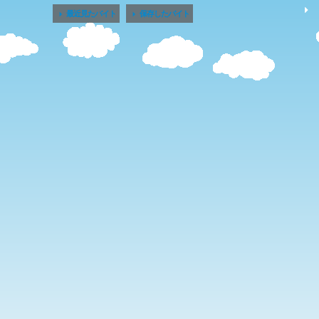


最近見たバイト
保存したバイト