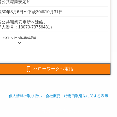
谷公共職業安定所
30年8月6日〜平成30年10月31日
谷公共職業安定所へ連絡。
人番号：13070-73756481）
バイト・パート求人連絡先詳細

5430-0800
5430-0319

ハローワークへ電話
ル内外の清掃・警備及び建物設備の保守点検。
全体:3,715人
個人情報の取り扱い
会社概要
特定商取引法に関する表示
採用ご担当者様へ
play_arrow
play_arrow