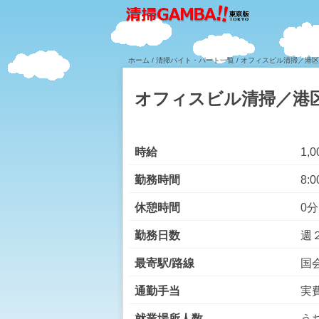
ホーム
/
清掃バイト・パート一覧
/ オフィスビル清掃／港
オフィスビル清掃／港
時給
1,
勤務時間
8:0
休憩時間
0分
勤務日数
週
最寄駅/路線
国
通勤手当
実
就業場所人数
う