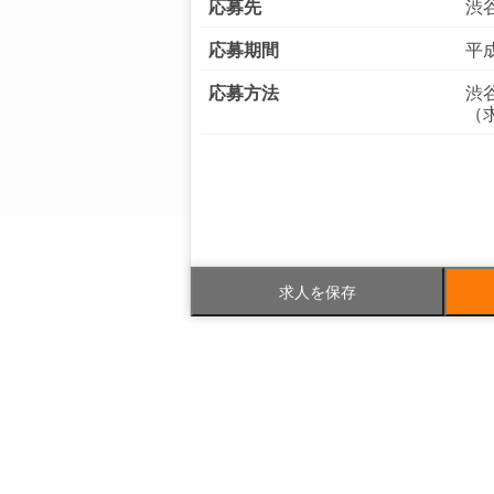
応募先
渋
応募期間
平成
応募方法
渋
（求
電話番号
03-
FAX番号
03-
求人を保存
事業内容
ビ
社員数
企業