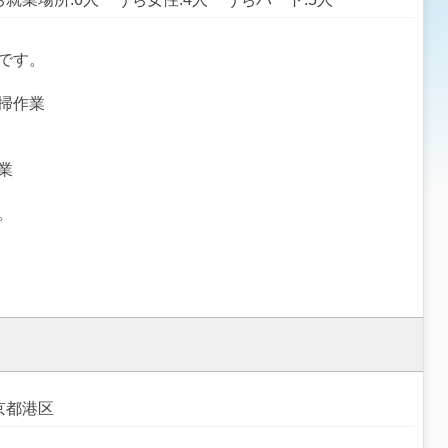
です。
掃作業
業
。
京都港区