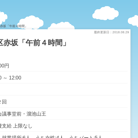
区赤坂「午前４時間」
最終更新日：2018.08.29
区赤坂「午前４時間」
000円
0 ～ 12:00
２回
会議事堂前・溜池山王
費支給 上限なし
ち就業場所:6人 うち女性:4人 うちパート:5人