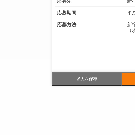
応募先
新
応募期間
平成
応募方法
新
（求
電話番号
03-
FAX番号
03-
求人を保存
事業内容
マ
調
員
社員数
企業