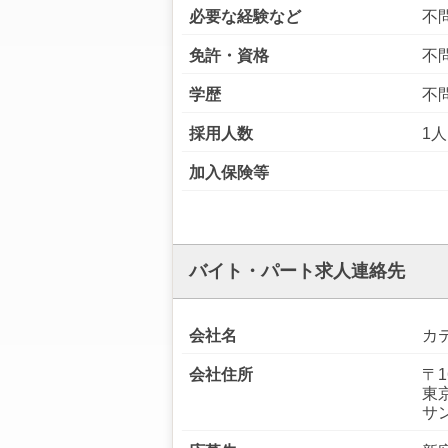
必要な経験など
不
免許・資格
不
学歴
不
採用人数
1人
加入保険等
バイト・パート求人連絡先
会社名
カ
会社住所
〒1
東
サ