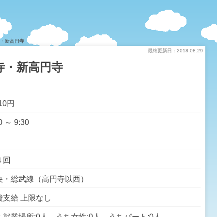
寺・新高円寺
最終更新日：2018.08.29
寺・新高円寺
210円
0 ～ 9:30
４回
央・総武線（高円寺以西）
費支給 上限なし
ち就業場所:0人 うち女性:0人 うちパート:0人