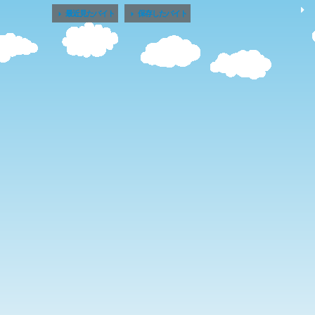


最近見たバイト
保存したバイト