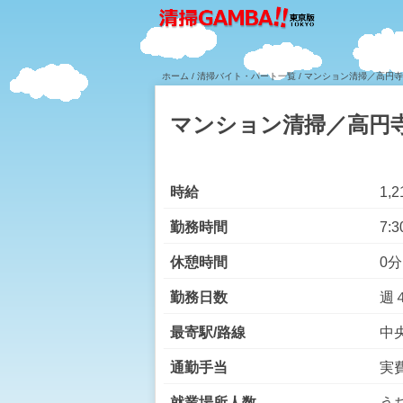
ホーム
/
清掃バイト・パート一覧
/ マンション清掃／高円
マンション清掃／高円
時給
1,
勤務時間
7:3
休憩時間
0分
勤務日数
週
最寄駅/路線
中
通勤手当
実
就業場所人数
う