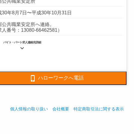
宿公共職業安定所
30年8月7日〜平成30年10月31日
宿公共職業安定所へ連絡。
人番号：13080-66462581）
バイト・パート求人連絡先詳細

5379-8415
6685-0012

ハローワークへ電話
ンション・ビルの日常清掃及び定期清掃（床・ガラス・空
機・照明器具他）業務・マンション・ビルの管理員・清掃
のスポット代行業務
全体:637人
個人情報の取り扱い
会社概要
特定商取引法に関する表示
採用ご担当者様へ
play_arrow
play_arrow