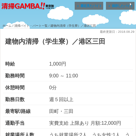


最近見たバイト
保存したバイト
ホーム
/
清掃バイト・パート一覧
/ 建物内清掃（学生寮）／港区三田
最終更新日：2018.08.29
建物内清掃（学生寮）／港区三田
時給
1,000円
勤務時間
9:00 ～ 11:00
休憩時間
0分
勤務日数
週５回以上
最寄駅/路線
田町・三田
通勤手当
実費支給 上限あり 月額:12,000円
就業場所人数
うち就業場所:2人 うち女性:1人 う