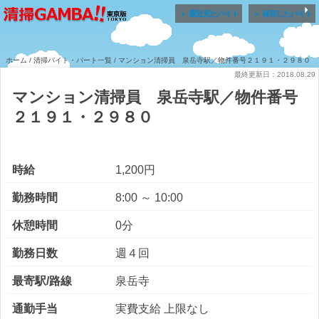


最近見たバイト
保存したバイト
ホーム
/
清掃バイト・パート一覧
/ マンション清掃員 泉岳寺駅／物件番号２１９１・２９８０
最終更新日：2018.08.29
マンション清掃員 泉岳寺駅／物件番号
２１９１・２９８０
時給
1,200円
勤務時間
8:00 ～ 10:00
休憩時間
0分
勤務日数
週４回
最寄駅/路線
泉岳寺
通勤手当
実費支給 上限なし