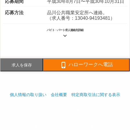
応募期間
平成30年8月7日〜平成30年10月31日
応募方法
品川公共職業安定所へ連絡。
（求人番号：13040-94193481）
バイト・パート求人連絡先詳細

電話番号
FAX番号

ハローワークへ電話
求人を保存
事業内容
○マンションの管理事業○ビル管理事
業○不動産管理事業○営繕工事業マン
ション管理を中心に、４つの分野で
事業を展開しています。
個人情報の取り扱い
会社概要
特定商取引法に関する表示
社員数
企業全体:12,329人
採用ご担当者様へ
play_arrow
play_arrow
© 清掃のバイト・パートなら清掃ガンバ