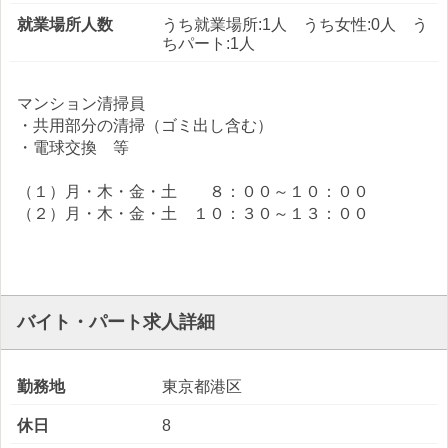
就業場所人数
うち就業場所:1人 うち女性:0人 う
ちパート:1人
マンション清掃員
・共用部分の清掃（ゴミ出し含む）
・電球交換 等
（１）月・木・金・土 ８：００～１０：００
（２）月・木・金・土 １０：３０～１３：００
バイト・パート求人詳細
勤務地
東京都港区
休日
8