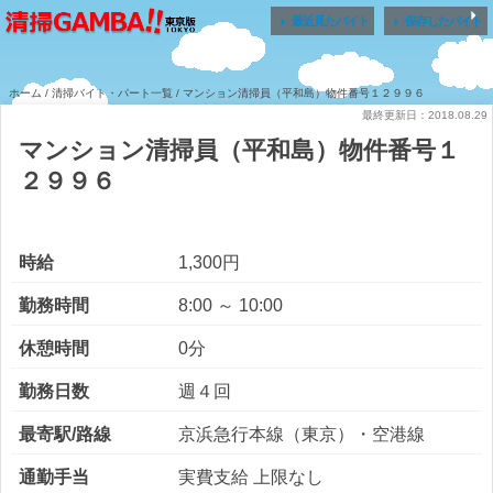


最近見たバイト
保存したバイト
ホーム
/
清掃バイト・パート一覧
/ マンション清掃員（平和島）物件番号１２９９６
最終更新日：2018.08.29
マンション清掃員（平和島）物件番号１
２９９６
時給
1,300円
勤務時間
8:00 ～ 10:00
休憩時間
0分
勤務日数
週４回
最寄駅/路線
京浜急行本線（東京）・空港線
通勤手当
実費支給 上限なし