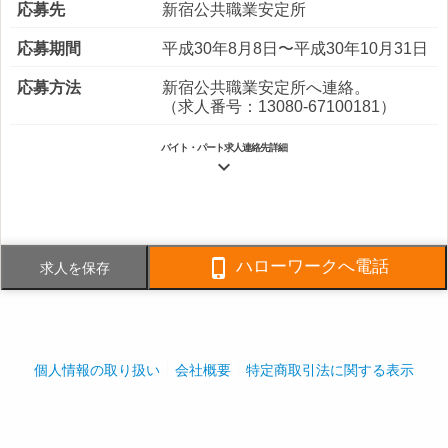
応募先
新宿公共職業安定所
応募期間
平成30年8月8日〜平成30年10月31日
応募方法
新宿公共職業安定所へ連絡。
（求人番号：13080-67100181）
バイト・パート求人連絡先詳細

電話番号
FAX番号

ハローワークへ電話
求人を保存
事業内容
・マンション管理事業 ・ビル管理
事業 ・不動産管理事業 ・営繕工
事業 マンション管理を中心に、４
つの分野で事業を展開しています。
個人情報の取り扱い
会社概要
特定商取引法に関する表示
社員数
企業全体:12,090人
採用ご担当者様へ
play_arrow
play_arrow