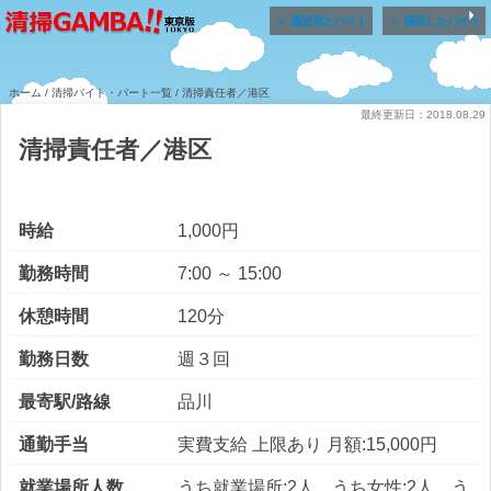


最近見たバイト
保存したバイト
ホーム
/
清掃バイト・パート一覧
/ 清掃責任者／港区
最終更新日：2018.08.29
清掃責任者／港区
時給
1,000円
勤務時間
7:00 ～ 15:00
休憩時間
120分
勤務日数
週３回
最寄駅/路線
品川
通勤手当
実費支給 上限あり 月額:15,000円
就業場所人数
うち就業場所:2人 うち女性:2人 う