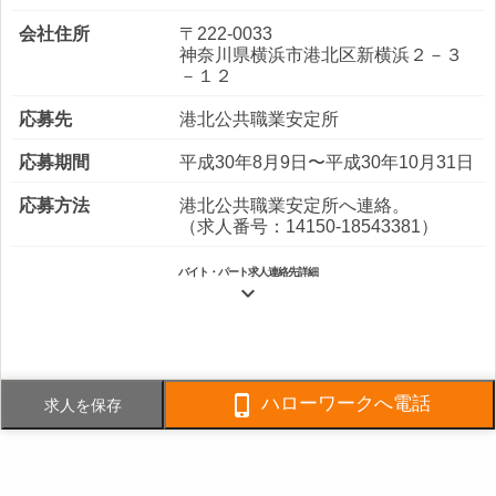
会社住所
〒222-0033
神奈川県横浜市港北区新横浜２－３
－１２
応募先
港北公共職業安定所
応募期間
平成30年8月9日〜平成30年10月31日
応募方法
港北公共職業安定所へ連絡。
（求人番号：14150-18543381）
バイト・パート求人連絡先詳細

電話番号
045-471-0200
FAX番号
045-471-3344

ハローワークへ電話
求人を保存
事業内容
不動産総合ビジネス 屋久島リゾー
トホテル事業
不動産業務 ファシリティ業務 建
物環境再生業務 総合設備業務運営