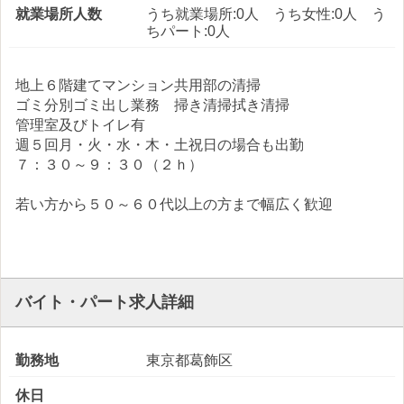
就業場所人数
うち就業場所:0人 うち女性:0人 う
ちパート:0人
地上６階建てマンション共用部の清掃
ゴミ分別ゴミ出し業務 掃き清掃拭き清掃
管理室及びトイレ有
週５回月・火・水・木・土祝日の場合も出勤
７：３０～９：３０（２ｈ）
若い方から５０～６０代以上の方まで幅広く歓迎
バイト・パート求人詳細
勤務地
東京都葛飾区
休日