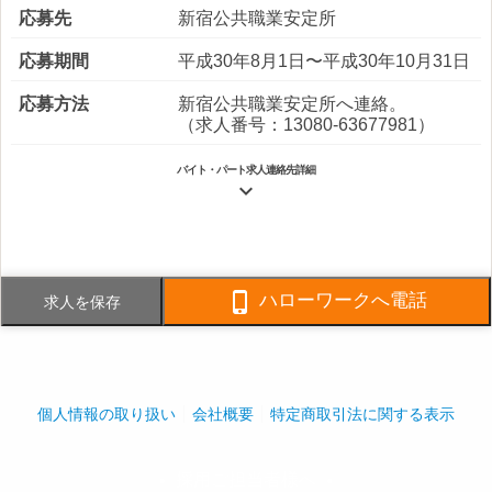
応募先
新宿公共職業安定所
応募期間
平成30年8月1日〜平成30年10月31日
応募方法
新宿公共職業安定所へ連絡。
（求人番号：13080-63677981）
バイト・パート求人連絡先詳細

電話番号
03-3343-5391
FAX番号
03-3343-2829

ハローワークへ電話
求人を保存
事業内容
清掃業及びビルメンテナンス業
社員数
企業全体:300人
個人情報の取り扱い
会社概要
特定商取引法に関する表示
採用ご担当者様へ
play_arrow
play_arrow