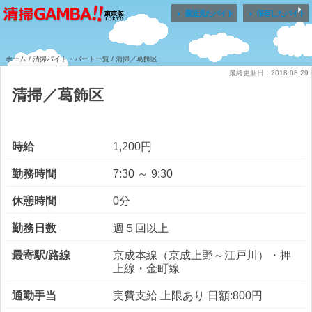


最近見たバイト
保存したバイト
ホーム
/
清掃バイト・パート一覧
/ 清掃／葛飾区
最終更新日：2018.08.29
清掃／葛飾区
時給
1,200円
勤務時間
7:30 ～ 9:30
休憩時間
0分
勤務日数
週５回以上
最寄駅/路線
京成本線（京成上野～江戸川）・押
上線・金町線
通勤手当
実費支給 上限あり 日額:800円