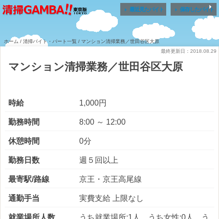


最近見たバイト
保存したバイト
ホーム
/
清掃バイト・パート一覧
/ マンション清掃業務／世田谷区大原
最終更新日：2018.08.29
マンション清掃業務／世田谷区大原
時給
1,000円
勤務時間
8:00 ～ 12:00
休憩時間
0分
勤務日数
週５回以上
最寄駅/路線
京王・京王高尾線
通勤手当
実費支給 上限なし
就業場所人数
うち就業場所:1人 うち女性:0人 う