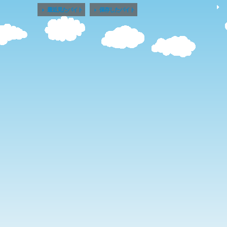


最近見たバイト
保存したバイト