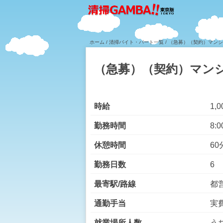
ホーム
/
清掃バイト・パート一覧
/ （急募）（契約）マン
（急募）（契約）マン
時給
1,
勤務時間
8:0
休憩時間
60
勤務日数
6
最寄駅/路線
都
通勤手当
実
就業場所人数
う