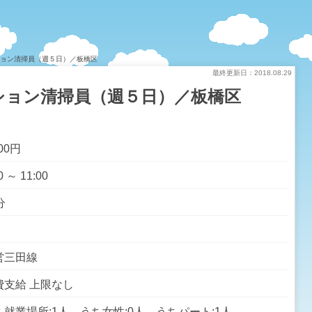
ション清掃員（週５日）／板橋区
最終更新日：2018.08.29
ション清掃員（週５日）／板橋区
000円
0 ～ 11:00
分
営三田線
費支給 上限なし
ち就業場所:1人 うち女性:0人 うちパート:1人