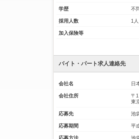
学歴
不
採用人数
1人
加入保険等
バイト・パート求人連絡先
会社名
日
会社住所
〒1
東
応募先
池
応募期間
平成
応募方法
池