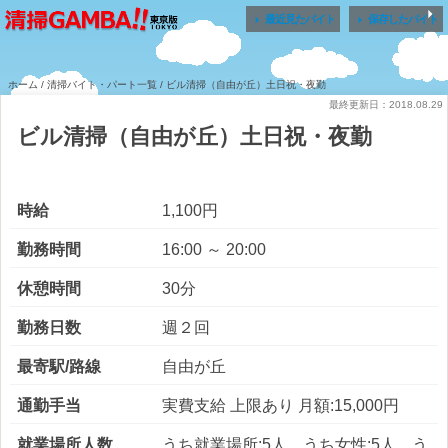


最近見たバイト
保存したバイト
ホーム
/
清掃バイト・パート一覧
/ ビル清掃（自由が丘）土日祝・夜勤
最終更新日：2018.08.29
ビル清掃（自由が丘）土日祝・夜勤
時給
1,100円
勤務時間
16:00 ～ 20:00
休憩時間
30分
勤務日数
週２回
最寄駅/路線
自由が丘
通勤手当
実費支給 上限あり 月額:15,000円
就業場所人数
うち就業場所:5人 うち女性:5人 う