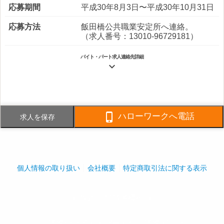
応募期間
平成30年8月3日〜平成30年10月31日
応募方法
飯田橋公共職業安定所へ連絡。
（求人番号：13010-96729181）
バイト・パート求人連絡先詳細

電話番号
03-3276-7337
FAX番号
03-3276-7336

ハローワークへ電話
求人を保存
事業内容
ビルメンテナンス全般、原子力事業
関係
社員数
企業全体:250人
個人情報の取り扱い
会社概要
特定商取引法に関する表示
採用ご担当者様へ
play_arrow
play_arrow
© 清掃のバイト・パートなら清掃ガンバ