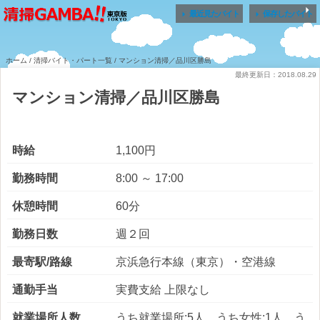


最近見たバイト
保存したバイト
ホーム
/
清掃バイト・パート一覧
/ マンション清掃／品川区勝島
最終更新日：2018.08.29
マンション清掃／品川区勝島
時給
1,100円
勤務時間
8:00 ～ 17:00
休憩時間
60分
勤務日数
週２回
最寄駅/路線
京浜急行本線（東京）・空港線
通勤手当
実費支給 上限なし
就業場所人数
うち就業場所:5人 うち女性:1人 う