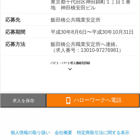
東京都千代田区神田錦町１丁目１番
地 神田橋安田ビル
応募先
飯田橋公共職業安定所
応募期間
平成30年8月6日〜平成30年10月31日
応募方法
飯田橋公共職業安定所へ連絡。
（求人番号：13010-97276981）
バイト・パート求人連絡先詳細

電話番号
03-3294-8776
FAX番号
03-3294-8778

ハローワークへ電話
求人を保存
事業内容
建物総合管理、各種工事請負、植
栽・造園
社員数
企業全体:650人
個人情報の取り扱い
会社概要
特定商取引法に関する表示