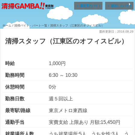


最近見たバイト
保存したバイト
ホーム
/
清掃バイト・パート一覧
/ 清掃スタッフ（江東区のオフィスビル）
最終更新日：2018.08.29
清掃スタッフ（江東区のオフィスビル）
時給
1,000円
勤務時間
6:30 ～ 10:30
休憩時間
0分
勤務日数
週５回以上
最寄駅/路線
東京メトロ東西線
通勤手当
実費支給 上限あり 月額:15,450円
就業場所人数
うち就業場所:5人 うち女性:3人 う