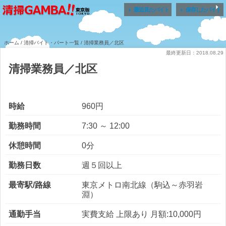


最近見たバイト
保存したバイト
ホーム
/
清掃バイト・パート一覧
/ 清掃業務員／北区
最終更新日：2018.08.29
清掃業務員／北区
時給
960円
勤務時間
7:30 ～ 12:00
休憩時間
0分
勤務日数
週５回以上
最寄駅/路線
東京メトロ南北線（駒込～赤羽岩
淵）
通勤手当
実費支給 上限あり 月額:10,000円