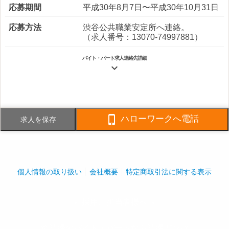
応募期間
平成30年8月7日〜平成30年10月31日
応募方法
渋谷公共職業安定所へ連絡。
（求人番号：13070-74997881）
バイト・パート求人連絡先詳細

電話番号
03-6411-7097
FAX番号
03-3707-3029

ハローワークへ電話
求人を保存
事業内容
ビルメンテナンス業（床清掃・硝子
清掃・日常清掃）
社員数
企業全体:295人
個人情報の取り扱い
会社概要
特定商取引法に関する表示
採用ご担当者様へ
play_arrow
play_arrow
© 清掃のバイト・パートなら清掃ガンバ