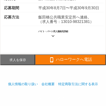
応募期間
平成30年8月7日〜平成30年9月30日
応募方法
飯田橋公共職業安定所へ連絡。
（求人番号：13010-98321381）
バイト・パート求人連絡先詳細

電話番号
080-4581-7870
FAX番号
03-5244-5661

ハローワークへ電話
求人を保存
事業内容
各種技術サービス（ビル設備管理、
ごみ焼却施設および上下水処理施設
の運転維持管理、海外各種プラント
の運転指導）（派）１３－０８０２
１０、１３－ユ－０８２５１
個人情報の取り扱い
会社概要
特定商取引法に関する表示
社員数
企業全体:3,975人
採用ご担当者様へ
play_arrow
play_arrow