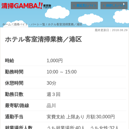


最近見たバイト
保存したバイト
ホーム
/
清掃バイト・パート一覧
/ ホテル客室清掃業務／港区
最終更新日：2018.08.29
ホテル客室清掃業務／港区
時給
1,000円
勤務時間
10:00 ～ 15:00
休憩時間
30分
勤務日数
週３回
最寄駅/路線
品川
通勤手当
実費支給 上限あり 月額:30,000円
就業場所人数
うち就業場所:40人 うち女性:32人