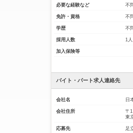
必要な経験など
不
免許・資格
不
学歴
不
採用人数
1人
加入保険等
バイト・パート求人連絡先
会社名
日
会社住所
〒1
東
応募先
足