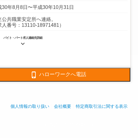
30年8月8日〜平成30年10月31日
立公共職業安定所へ連絡。
人番号：13110-18971481）
バイト・パート求人連絡先詳細

5811-7861
5811-7866

ハローワークへ電話
マンション管理事業○ビル管理事業○不動産管理事業○営繕
事業
ンション管理を中心に、４つの分野で事業を展開していま
。
個人情報の取り扱い
会社概要
特定商取引法に関する表示
全体:12,090人
採用ご担当者様へ
play_arrow
play_arrow