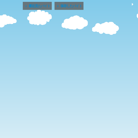


最近見たバイト
保存したバイト