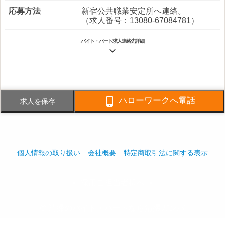
応募方法
新宿公共職業安定所へ連絡。
（求人番号：13080-67084781）
バイト・パート求人連絡先詳細

電話番号
FAX番号

ハローワークへ電話
求人を保存
事業内容
・マンション管理事業 ・ビル管理
事業 ・不動産管理事業 ・営繕工
事業 マンション管理を中心に、４
つの分野で事業を展開しています。
個人情報の取り扱い
会社概要
特定商取引法に関する表示
社員数
企業全体:12,090人
採用ご担当者様へ
play_arrow
play_arrow
© 清掃のバイト・パートなら清掃ガンバ