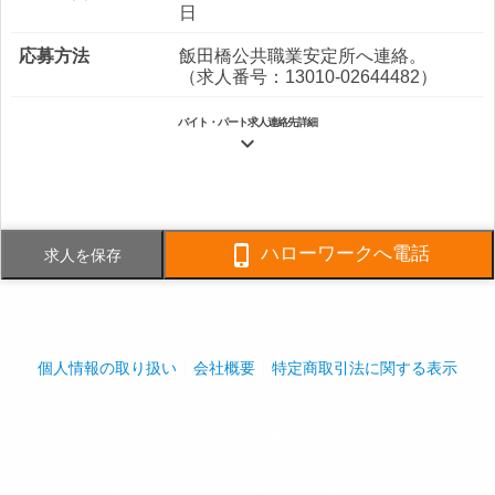
日
応募方法
飯田橋公共職業安定所へ連絡。
（求人番号：13010-02644482）
バイト・パート求人連絡先詳細

電話番号
03-3276-7337
FAX番号
03-3276-7336

ハローワークへ電話
求人を保存
事業内容
ビルメンテナンス全般、原子力事業
関係
社員数
企業全体:250人
個人情報の取り扱い
会社概要
特定商取引法に関する表示
採用ご担当者様へ
play_arrow
play_arrow
© 清掃のバイト・パートなら清掃ガンバ