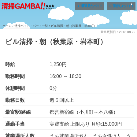


最近見たバイト
保存したバイト
ホーム
/
清掃バイト・パート一覧
/ ビル清掃・朝（秋葉原・岩本町）
最終更新日：2018.08.29
ビル清掃・朝（秋葉原・岩本町）
時給
1,250円
勤務時間
16:00 ～ 18:30
休憩時間
0分
勤務日数
週５回以上
最寄駅/路線
都営新宿線（小川町～本八幡）
通勤手当
実費支給 上限あり 月額:15,000円
就業場所人数
うち就業場所:6人 うち女性:5人 う