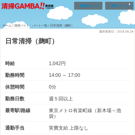


最近見たバイト
保存したバイト
ホーム
/
清掃バイト・パート一覧
/ 日常清掃（麹町）
最終更新日：2018.08.29
日常清掃（麹町）
時給
1,042円
勤務時間
14:00 ～ 17:00
休憩時間
0分
勤務日数
週５回以上
最寄駅/路線
東京メトロ有楽町線（新木場～池
袋）
通勤手当
実費支給 上限なし