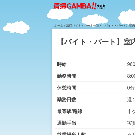
ホーム
/
清掃バイト・パート一覧
/ 【バイト・パート】室
【バイト・パート】室
時給
96
勤務時間
8:0
休憩時間
0分
勤務日数
週
最寄駅/路線
市
通勤手当
実費
就業場所人数
う