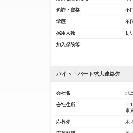
免許・資格
不
学歴
不
採用人数
1人
加入保険等
バイト・パート求人連絡先
会社名
北
会社住所
〒1
東
応募先
木