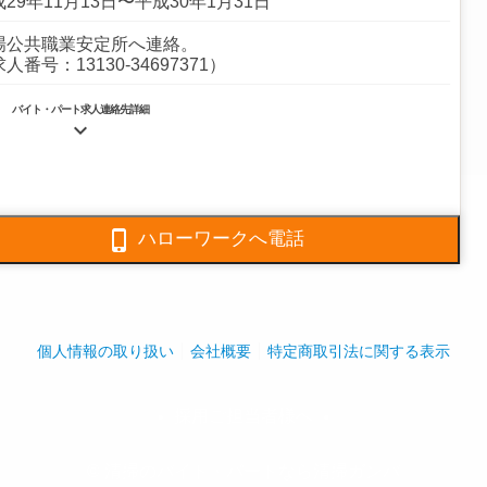
29年11月13日〜平成30年1月31日
場公共職業安定所へ連絡。
人番号：13130-34697371）
バイト・パート求人連絡先詳細

3672-0630
5694-4325

ハローワークへ電話
内各地のビル室内の清掃（トイレ清掃、バキューム掛け
）
全体:30人
個人情報の取り扱い
会社概要
特定商取引法に関する表示
採用ご担当者様へ
play_arrow
play_arrow
© 清掃のバイト・パートなら清掃ガンバ