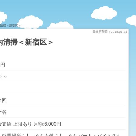
内清掃＜新宿区＞
最終更新日：2018.01.24
内清掃＜新宿区＞
0円
0 ～
２回
ケ谷
支給 上限あり 月額:6,000円
ち就業場所:1人 うち女性:1人 うちパート・バイト:1人