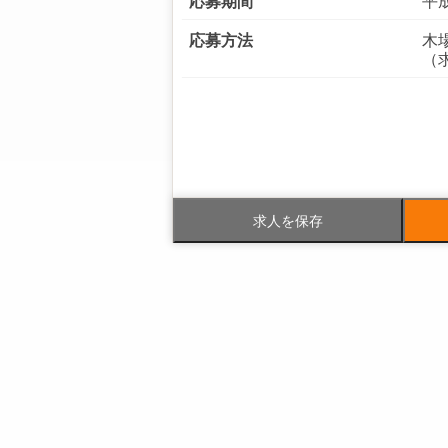
応募期間
平成
応募方法
木
（求
電話番号
03-
FAX番号
03-
求人を保存
事業内容
都
等
社員数
企業