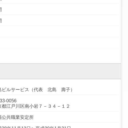
問
問
島ビルサービス（代表 北島 壽子）
33-0056
京都江戸川区南小岩７－３４－１２
場公共職業安定所