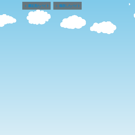


最近見たバイト
保存したバイト