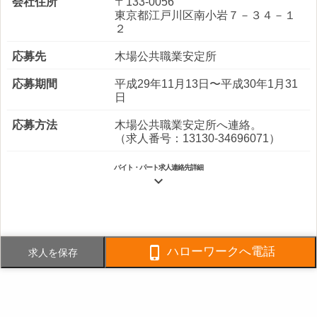
会社住所
〒133-0056
東京都江戸川区南小岩７－３４－１
２
応募先
木場公共職業安定所
応募期間
平成29年11月13日〜平成30年1月31
日
応募方法
木場公共職業安定所へ連絡。
（求人番号：13130-34696071）
バイト・パート求人連絡先詳細

電話番号
03-3672-0630
FAX番号
03-5694-4325

ハローワークへ電話
求人を保存
事業内容
都内各地のビル室内の清掃（トイレ
清掃、バキューム掛け等）
社員数
企業全体:30人