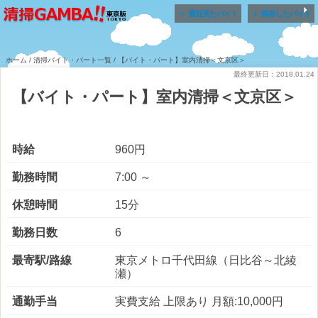


最近見たバイト
保存したバイト
ホーム
/
清掃バイト・パート一覧
/ 【バイト・パート】室内清掃＜文京区＞
最終更新日：2018.01.24
【バイト・パート】室内清掃＜文京区＞
時給
960円
勤務時間
7:00 ～
休憩時間
15分
勤務日数
6
最寄駅/路線
東京メトロ千代田線（日比谷～北綾
瀬）
通勤手当
実費支給 上限あり 月額:10,000円