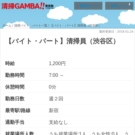


最近見たバイト
保存したバイト
ホーム
/
清掃バイト・パート一覧
/ 【バイト・パート】清掃員（渋谷区）
最終更新日：2018.01.24
【バイト・パート】清掃員（渋谷区）
時給
1,200円
勤務時間
7:00 ～
休憩時間
0分
勤務日数
週２回
最寄駅/路線
新宿
通勤手当
支給なし
就業場所人数
うち就業場所:1人 うち女性:0人 う