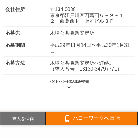
会社住所
〒134-0088
東京都江戸川区西葛西６－９－１
２ 西葛西トーセイビル３Ｆ
応募先
木場公共職業安定所
応募期間
平成29年11月14日〜平成30年1月31
日
応募方法
木場公共職業安定所へ連絡。
（求人番号：13130-34797771）
バイト・パート求人連絡先詳細

電話番号
03-3688-8292
FAX番号
03-3688-8250

ハローワークへ電話
求人を保存
事業内容
○ビル・マンションの総合管理業。電
気・冷暖房設備の保守、給排水・衛
生設備、消防用設備の点検、清掃業