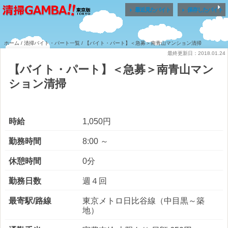


最近見たバイト
保存したバイト
ホーム
/
清掃バイト・パート一覧
/ 【バイト・パート】＜急募＞南青山マンション清掃
最終更新日：2018.01.24
【バイト・パート】＜急募＞南青山マン
ション清掃
時給
1,050円
勤務時間
8:00 ～
休憩時間
0分
勤務日数
週４回
最寄駅/路線
東京メトロ日比谷線（中目黒～築
地）