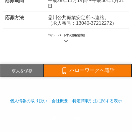
応募期間
平成29年11月14日〜平成30年1月31
日
応募方法
品川公共職業安定所へ連絡。
（求人番号：13040-37212272）
バイト・パート求人連絡先詳細

電話番号
FAX番号

ハローワークへ電話
求人を保存
事業内容
建物（マンション・ビル・ホテル）
の管理・清掃業
社員数
企業全体:68人
個人情報の取り扱い
会社概要
特定商取引法に関する表示
採用ご担当者様へ
play_arrow
play_arrow