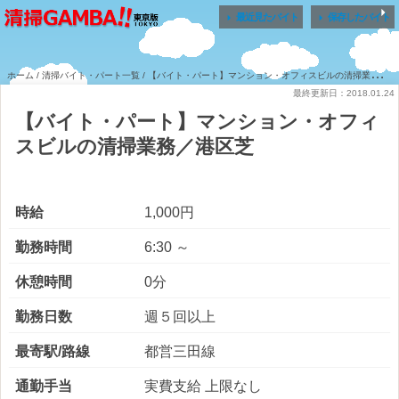


最近見たバイト
保存したバイト
ホーム
/
清掃バイト・パート一覧
/ 【バイト・パート】マンション・オフィスビルの清掃業務／港区芝
最終更新日：2018.01.24
【バイト・パート】マンション・オフィ
スビルの清掃業務／港区芝
時給
1,000円
勤務時間
6:30 ～
休憩時間
0分
勤務日数
週５回以上
最寄駅/路線
都営三田線
通勤手当
実費支給 上限なし