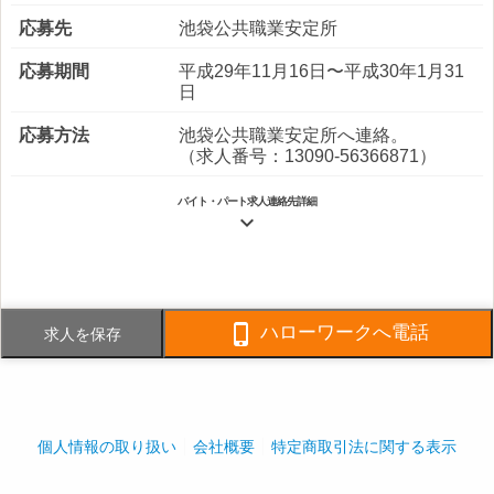
応募先
池袋公共職業安定所
応募期間
平成29年11月16日〜平成30年1月31
日
応募方法
池袋公共職業安定所へ連絡。
（求人番号：13090-56366871）
バイト・パート求人連絡先詳細

電話番号
03-6914-7913
FAX番号
03-6914-7914

ハローワークへ電話
求人を保存
事業内容
ビルのメンテナンス、清掃、管理業
務
社員数
企業全体:100人
個人情報の取り扱い
会社概要
特定商取引法に関する表示