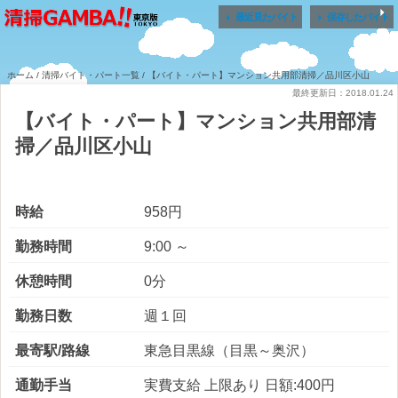


最近見たバイト
保存したバイト
ホーム
/
清掃バイト・パート一覧
/ 【バイト・パート】マンション共用部清掃／品川区小山
最終更新日：2018.01.24
【バイト・パート】マンション共用部清
掃／品川区小山
時給
958円
勤務時間
9:00 ～
休憩時間
0分
勤務日数
週１回
最寄駅/路線
東急目黒線（目黒～奥沢）
通勤手当
実費支給 上限あり 日額:400円