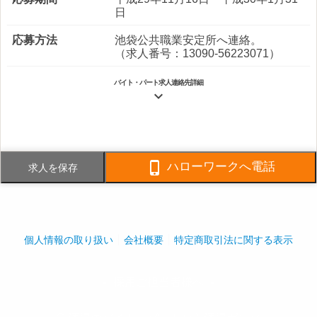
日
応募方法
池袋公共職業安定所へ連絡。
（求人番号：13090-56223071）
バイト・パート求人連絡先詳細

電話番号
03-5992-3031
FAX番号
03-5992-3834

ハローワークへ電話
求人を保存
事業内容
ビル管理業
社員数
企業全体:5人
個人情報の取り扱い
会社概要
特定商取引法に関する表示
採用ご担当者様へ
play_arrow
play_arrow