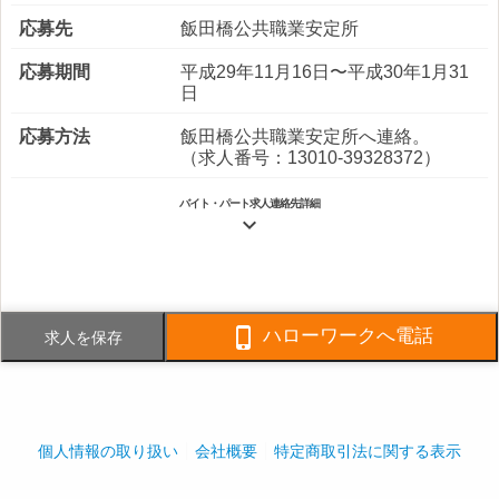
応募先
飯田橋公共職業安定所
応募期間
平成29年11月16日〜平成30年1月31
日
応募方法
飯田橋公共職業安定所へ連絡。
（求人番号：13010-39328372）
バイト・パート求人連絡先詳細

電話番号
03-5219-3020
FAX番号
03-3218-1227

ハローワークへ電話
求人を保存
事業内容
ビルの設備運転・保全管理／工場設
備の運転・保全管理／建築物等総合
管理業務／ビル等清掃業務
特－１３－０７０９０８
個人情報の取り扱い
会社概要
特定商取引法に関する表示
社員数
企業全体:4,500人