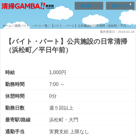


最近見たバイト
保存したバイト
ホーム
/
清掃バイト・パート一覧
/ 【バイト・パート】公共施設の日常清掃（浜松町／平日午前）
最終更新日：2018.01.24
【バイト・パート】公共施設の日常清掃
（浜松町／平日午前）
時給
1,000円
勤務時間
7:00 ～
休憩時間
0分
勤務日数
週５回以上
最寄駅/路線
浜松町・大門
通勤手当
実費支給 上限なし