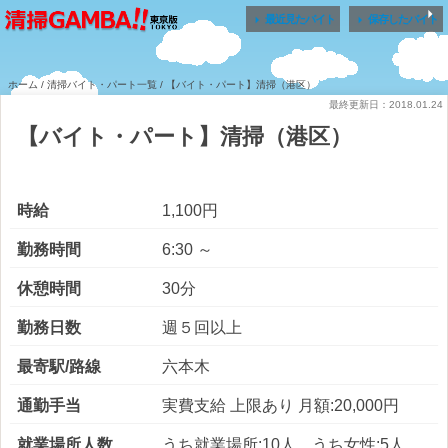


最近見たバイト
保存したバイト
ホーム
/
清掃バイト・パート一覧
/ 【バイト・パート】清掃（港区）
最終更新日：2018.01.24
【バイト・パート】清掃（港区）
時給
1,100円
勤務時間
6:30 ～
休憩時間
30分
勤務日数
週５回以上
最寄駅/路線
六本木
通勤手当
実費支給 上限あり 月額:20,000円
就業場所人数
うち就業場所:10人 うち女性:5人