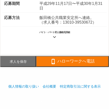
応募期間
平成29年11月17日〜平成30年1月31
日
応募方法
飯田橋公共職業安定所へ連絡。
（求人番号：13010-39530672）
バイト・パート求人連絡先詳細

電話番号
0120-78-6090
FAX番号
03-5695-6360

ハローワークへ電話
求人を保存
事業内容
＊ビルメンテナンス業 建物等の総
合管理 特１３－０１０８２０ ＊
介護サービス業
社員数
企業全体:980人
個人情報の取り扱い
会社概要
特定商取引法に関する表示
採用ご担当者様へ
play_arrow
play_arrow