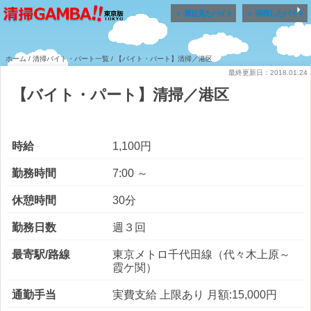


最近見たバイト
保存したバイト
ホーム
/
清掃バイト・パート一覧
/ 【バイト・パート】清掃／港区
最終更新日：2018.01.24
【バイト・パート】清掃／港区
時給
1,100円
勤務時間
7:00 ～
休憩時間
30分
勤務日数
週３回
最寄駅/路線
東京メトロ千代田線（代々木上原～
霞ケ関）
通勤手当
実費支給 上限あり 月額:15,000円