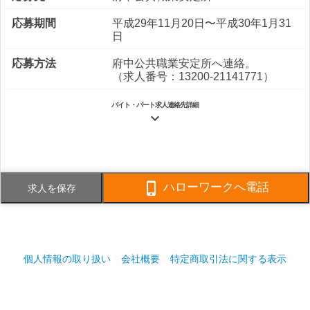
応募期間
平成29年11月20日〜平成30年1月31
日
応募方法
府中公共職業安定所へ連絡。
（求人番号：13200-21141771）
バイト・パート求人連絡先詳細

電話番号
042-334-5601
FAX番号
042-334-4802

ハローワークへ電話
求人を保存
事業内容
清掃請負
社員数
企業全体:300人
個人情報の取り扱い
会社概要
特定商取引法に関する表示
採用ご担当者様へ
play_arrow
play_arrow