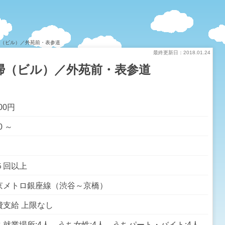
掃（ビル）／外苑前・表参道
最終更新日：2018.01.24
掃（ビル）／外苑前・表参道
200円
0 ～
５回以上
京メトロ銀座線（渋谷～京橋）
費支給 上限なし
ち就業場所:4人 うち女性:4人 うちパート・バイト:4人