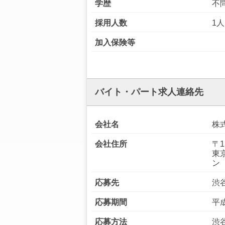
学歴
不
採用人数
1人
加入保険等
バイト・パート求人連絡先
会社名
株
会社住所
〒1
東
ン
応募先
渋
応募期間
平成
応募方法
渋