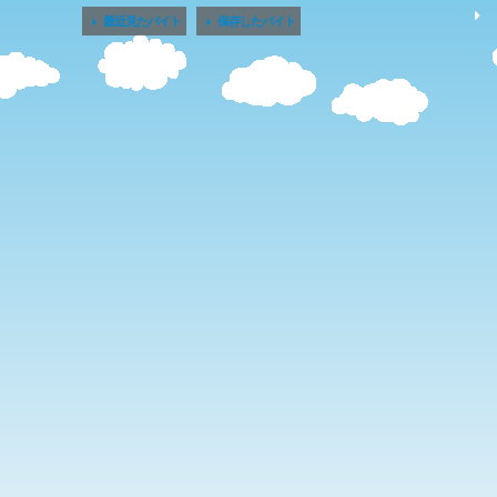


最近見たバイト
保存したバイト