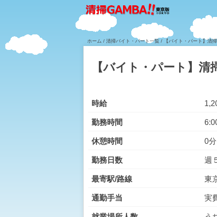
ホーム
/
清掃バイト・パート一覧
/ 【バイト・パート】清
【バイト・パート】清
時給
1,
勤務時間
6:0
休憩時間
0分
勤務日数
週
最寄駅/路線
東
通勤手当
実
就業場所人数
う