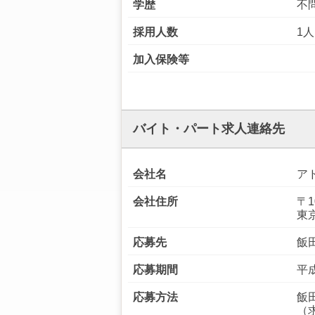
学歴
不
採用人数
1人
加入保険等
バイト・パート求人連絡先
会社名
ア
会社住所
〒1
東
応募先
飯
応募期間
平成
応募方法
飯
（求