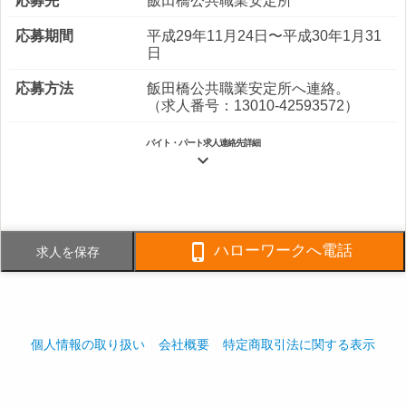
応募先
飯田橋公共職業安定所
応募期間
平成29年11月24日〜平成30年1月31
日
応募方法
飯田橋公共職業安定所へ連絡。
（求人番号：13010-42593572）
バイト・パート求人連絡先詳細

電話番号
03-3294-8776
FAX番号
03-3294-8778

ハローワークへ電話
求人を保存
事業内容
建物総合管理、各種工事請負、植
栽・造園
社員数
企業全体:650人
個人情報の取り扱い
会社概要
特定商取引法に関する表示
採用ご担当者様へ
play_arrow
play_arrow