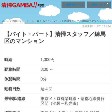


最近見たバイト
保存したバイト
ホーム
/
清掃バイト・パート一覧
/ 【バイト・パート】清掃スタッフ／練馬区のマンション
最終更新日：2018.01.24
【バイト・パート】清掃スタッフ／練馬
区のマンション
時給
1,000円
勤務時間
8:00 ～
休憩時間
0分
勤務日数
週４回
最寄駅/路線
東京メトロ有楽町線・副都心線併行
区間（池袋～和光市）