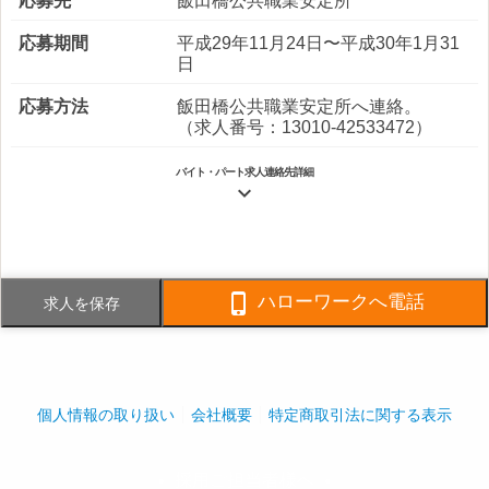
応募先
飯田橋公共職業安定所
応募期間
平成29年11月24日〜平成30年1月31
日
応募方法
飯田橋公共職業安定所へ連絡。
（求人番号：13010-42533472）
バイト・パート求人連絡先詳細

電話番号
03-3294-8776
FAX番号
03-3294-8778

ハローワークへ電話
求人を保存
事業内容
建物総合管理、各種工事請負、植
栽・造園
社員数
企業全体:650人
個人情報の取り扱い
会社概要
特定商取引法に関する表示
採用ご担当者様へ
play_arrow
play_arrow