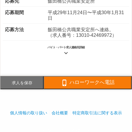
応募先
飯田橋公共職業安定所
応募期間
平成29年11月24日〜平成30年1月31
日
応募方法
飯田橋公共職業安定所へ連絡。
（求人番号：13010-42469972）
バイト・パート求人連絡先詳細

電話番号
03-3294-8776
FAX番号
03-3294-8778

ハローワークへ電話
求人を保存
事業内容
建物総合管理、各種工事請負、植
栽・造園
社員数
企業全体:650人
個人情報の取り扱い
会社概要
特定商取引法に関する表示
採用ご担当者様へ
play_arrow
play_arrow