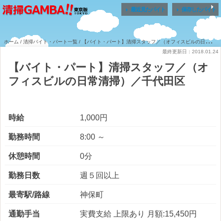


最近見たバイト
保存したバイト
ホーム
/
清掃バイト・パート一覧
/ 【バイト・パート】清掃スタッフ／（オフィスビルの日常清掃）／千代田区
最終更新日：2018.01.24
【バイト・パート】清掃スタッフ／（オ
フィスビルの日常清掃）／千代田区
時給
1,000円
勤務時間
8:00 ～
休憩時間
0分
勤務日数
週５回以上
最寄駅/路線
神保町
通勤手当
実費支給 上限あり 月額:15,450円