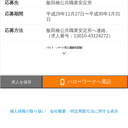
応募先
飯田橋公共職業安定所
応募期間
平成29年11月27日〜平成30年1月31
日
応募方法
飯田橋公共職業安定所へ連絡。
（求人番号：13010-43124272）
バイト・パート求人連絡先詳細

電話番号
FAX番号

ハローワークへ電話
求人を保存
事業内容
ビル・マンションの総合管理。不動
産業。建設業。観賞用熱帯魚の機器
等設置およびメンテナンス。
＊適用事業所番号１４０１－６１４
０３２－３
個人情報の取り扱い
会社概要
特定商取引法に関する表示
社員数
企業全体:1,300人