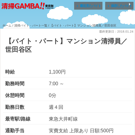


最近見たバイト
保存したバイト
ホーム
/
清掃バイト・パート一覧
/ 【バイト・パート】マンション清掃員／世田谷区
最終更新日：2018.01.24
【バイト・パート】マンション清掃員／
世田谷区
時給
1,100円
勤務時間
7:00 ～
休憩時間
0分
勤務日数
週４回
最寄駅/路線
東急大井町線
通勤手当
実費支給 上限あり 日額:500円