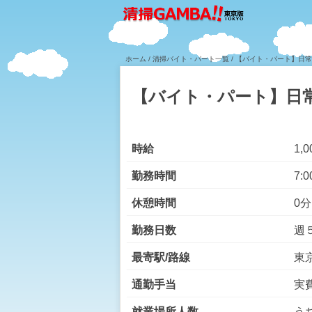
ホーム
/
清掃バイト・パート一覧
/ 【バイト・パート】日
【バイト・パート】日
時給
1,
勤務時間
7:0
休憩時間
0分
勤務日数
週
最寄駅/路線
東
通勤手当
実費
就業場所人数
う