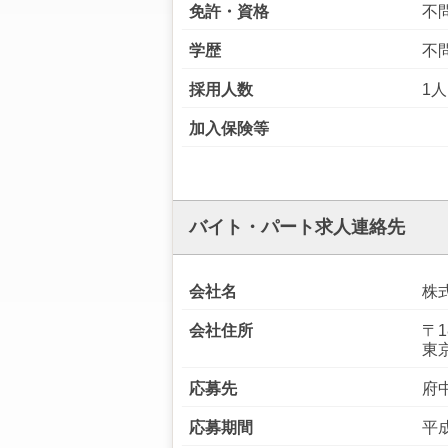
免許・資格
不
学歴
不
採用人数
1人
加入保険等
バイト・パート求人連絡先
会社名
株
会社住所
〒1
東
応募先
府
応募期間
平成