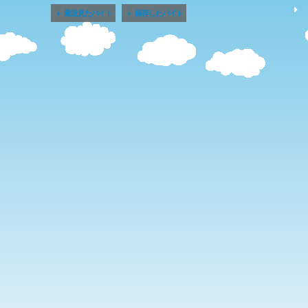


最近見たバイト
保存したバイト