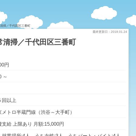
常清掃／千代田区三番町
最終更新日：2018.01.24
常清掃／千代田区三番町
000円
0 ～
５回以上
京メトロ半蔵門線（渋谷～大手町）
支給 上限あり 月額:15,000円
ち就業場所:4人 うち女性:3人 うちパート・バイト:4人