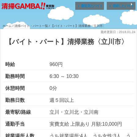


最近見たバイト
保存したバイト
ホーム
/
清掃バイト・パート一覧
/ 【バイト・パート】清掃業務〈立川市〉
最終更新日：2018.01.24
【バイト・パート】清掃業務〈立川市〉
時給
960円
勤務時間
6:30 ～ 10:30
休憩時間
0分
勤務日数
週５回以上
最寄駅/路線
立川・立川北・立川南
通勤手当
実費支給 上限あり 月額:10,000円
就業場所人数
うち就業場所:4人 うち女性:3人 う