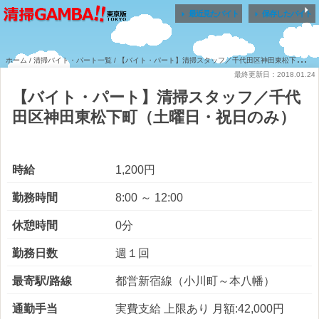


最近見たバイト
保存したバイト
ホーム
/
清掃バイト・パート一覧
/ 【バイト・パート】清掃スタッフ／千代田区神田東松下町（土曜日・祝日のみ）
最終更新日：2018.01.24
【バイト・パート】清掃スタッフ／千代
田区神田東松下町（土曜日・祝日のみ）
時給
1,200円
勤務時間
8:00 ～ 12:00
休憩時間
0分
勤務日数
週１回
最寄駅/路線
都営新宿線（小川町～本八幡）
通勤手当
実費支給 上限あり 月額:42,000円