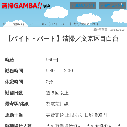


最近見たバイト
保存したバイト
ホーム
/
清掃バイト・パート一覧
/ 【バイト・パート】清掃／文京区目白台
最終更新日：2018.01.24
【バイト・パート】清掃／文京区目白台
時給
960円
勤務時間
9:30 ～ 12:30
休憩時間
0分
勤務日数
週５回以上
最寄駅/路線
都電荒川線
通勤手当
実費支給 上限あり 日額:600円
就業場所人数
うち就業場所:0人 うち女性:0人 う