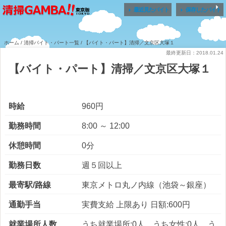


最近見たバイト
保存したバイト
ホーム
/
清掃バイト・パート一覧
/ 【バイト・パート】清掃／文京区大塚１
最終更新日：2018.01.24
【バイト・パート】清掃／文京区大塚１
時給
960円
勤務時間
8:00 ～ 12:00
休憩時間
0分
勤務日数
週５回以上
最寄駅/路線
東京メトロ丸ノ内線（池袋～銀座）
通勤手当
実費支給 上限あり 日額:600円
就業場所人数
うち就業場所:0人 うち女性:0人 う