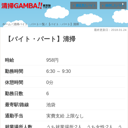


最近見たバイト
保存したバイト
ホーム
/
清掃バイト・パート一覧
/ 【バイト・パート】清掃
最終更新日：2018.01.24
【バイト・パート】清掃
時給
958円
勤務時間
6:30 ～ 9:30
休憩時間
0分
勤務日数
6
最寄駅/路線
池袋
通勤手当
実費支給 上限なし
就業場所人数
うち就業場所:2人 うち女性:2人 う