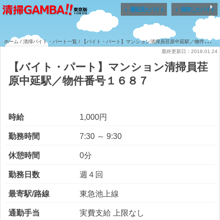


最近見たバイト
保存したバイト
ホーム
/
清掃バイト・パート一覧
/ 【バイト・パート】マンション清掃員荏原中延駅／物件番号１６８７
最終更新日：2018.01.24
【バイト・パート】マンション清掃員荏
原中延駅／物件番号１６８７
時給
1,000円
勤務時間
7:30 ～ 9:30
休憩時間
0分
勤務日数
週４回
最寄駅/路線
東急池上線
通勤手当
実費支給 上限なし