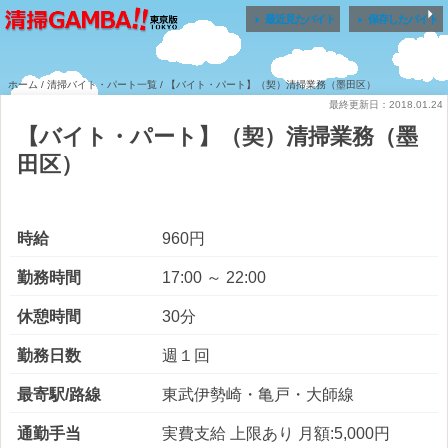


最近見たバイト
保存したバイト
ホーム
/
清掃バイト・パート一覧
/ 【バイト・パート】（契）清掃業務（墨田区）
最終更新日：2018.01.24
【バイト・パート】（契）清掃業務（墨
田区）
時給
960円
勤務時間
17:00 ～ 22:00
休憩時間
30分
勤務日数
週１回
最寄駅/路線
東武伊勢崎・亀戸・大師線
通勤手当
実費支給 上限あり 月額:5,000円