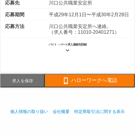
応募先
川口公共職業安定所
応募期間
平成29年12月1日〜平成30年2月28日
応募方法
川口公共職業安定所へ連絡。
（求人番号：11010-20401271）
バイト・パート求人連絡先詳細

電話番号
FAX番号

ハローワークへ電話
求人を保存
事業内容
総合ビル管理
社員数
企業全体:1,200人
個人情報の取り扱い
会社概要
特定商取引法に関する表示
採用ご担当者様へ
play_arrow
play_arrow