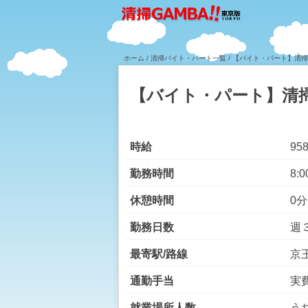
ホーム
/
清掃バイト・パート一覧
/ 【バイト・パート】清
【バイト・パート】清
時給
95
勤務時間
8:0
休憩時間
0分
勤務日数
週
最寄駅/路線
京
通勤手当
実費
就業場所人数
う