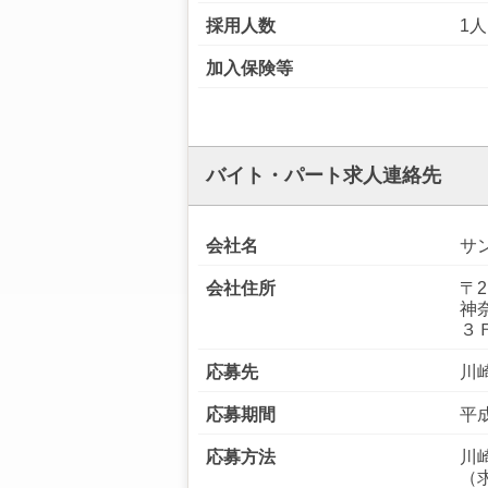
採用人数
1人
加入保険等
バイト・パート求人連絡先
会社名
サ
会社住所
〒2
神
３
応募先
川
応募期間
平成
応募方法
川
（求