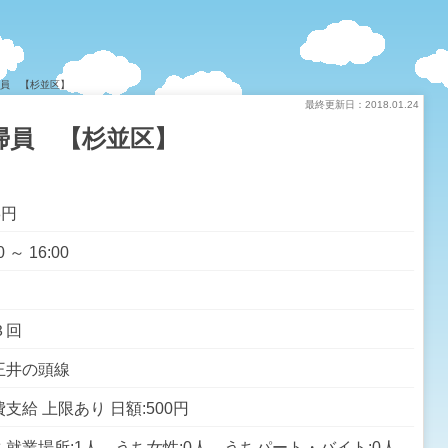
掃員 【杉並区】
最終更新日：2018.01.24
掃員 【杉並区】
8円
0 ～ 16:00
３回
王井の頭線
支給 上限あり 日額:500円
ち就業場所:1人 うち女性:0人 うちパート・バイト:0人