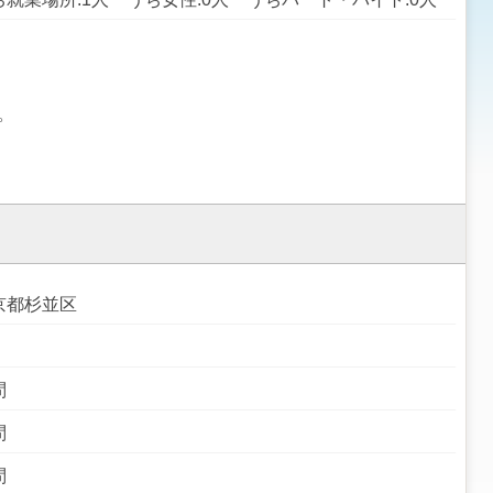
。
京都杉並区
問
問
問