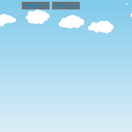


最近見たバイト
保存したバイト