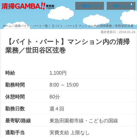


最近見たバイト
保存したバイト
ホーム
/
清掃バイト・パート一覧
/ 【バイト・パート】マンション内の清掃業務／世田谷区弦巻
最終更新日：2018.01.24
【バイト・パート】マンション内の清掃
業務／世田谷区弦巻
時給
1,100円
勤務時間
8:00 ～ 15:00
休憩時間
60分
勤務日数
週４回
最寄駅/路線
東急田園都市線・こどもの国線
通勤手当
実費支給 上限なし