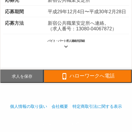
応募先
新宿公共職業安定所
応募期間
平成29年12月4日〜平成30年2月28日
応募方法
新宿公共職業安定所へ連絡。
（求人番号：13080-04067872）
バイト・パート求人連絡先詳細

電話番号
03-5332-6779
FAX番号
03-5332-5744

ハローワークへ電話
求人を保存
事業内容
施設内の清掃業務
社員数
企業全体:1,400人
個人情報の取り扱い
会社概要
特定商取引法に関する表示
採用ご担当者様へ
play_arrow
play_arrow